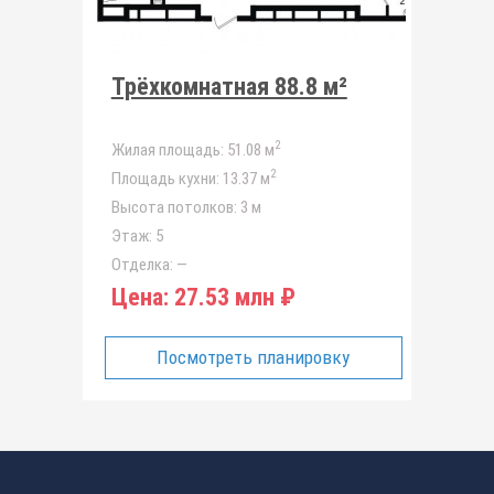
Трёхкомнатная 88.8 м²
2
Жилая площадь:
51.08 м
2
Площадь кухни:
13.37 м
Высота потолков:
3 м
Этаж:
5
Отделка:
—
Цена:
27.53 млн ₽
Посмотреть планировку