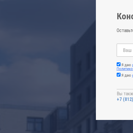
Кон
Оставьт
Я даю
Политико
Я даю
Вы такж
+7 (812