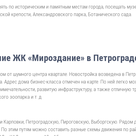
ть по историческим и памятным местам города, посещать музеи
кой крепости, Александровского парка, Ботанического сада.
ие ЖК «Мироздание» в Петроград
м от шумного центра квартале. Новостройка возведена в Петр
а. Адрес дома бизнес-класса отмечен на карте. По ней легко 
имечательности, развитую инфраструктуру, а также отличную 
го зоопарка и т. д.
и Карповки, Петроградскую, Пироговскую, Выборгскую. Рядом 
 По этим путям можно составить разные схемы движения по райо