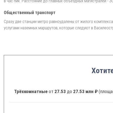
в час пик. Расстояние до главных объездных магистралей - З
Общественный транспорт
Сразу две станции метро равноудалены от жилого комплекса
услугами наземных маршрутов, которые следуют в Василеост
Хотите
Трёхкомнатные
от
27.53
до
27.53 млн ₽
(площа